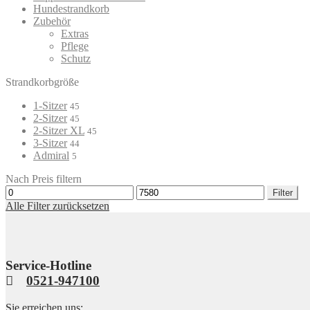
Hundestrandkorb
Zubehör
Extras
Pflege
Schutz
Strandkorbgröße
1-Sitzer
45
2-Sitzer
45
2-Sitzer XL
45
3-Sitzer
44
Admiral
5
Nach Preis filtern
Min.
Max.
Filter
Preis
Preis
Alle Filter zurücksetzen
Service-Hotline
0521-947100
Sie erreichen uns: