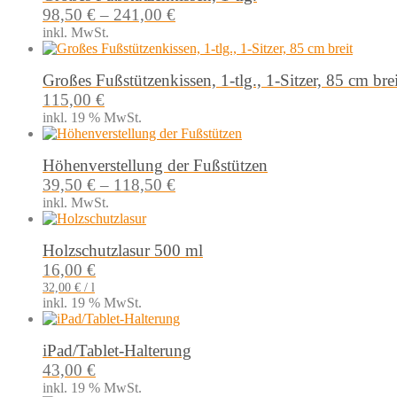
98,50
€
–
241,00
€
inkl. MwSt.
Großes Fußstützenkissen, 1-tlg., 1-Sitzer, 85 cm brei
115,00
€
inkl. 19 % MwSt.
Höhenverstellung der Fußstützen
39,50
€
–
118,50
€
inkl. MwSt.
Holzschutzlasur 500 ml
16,00
€
32,00
€
/
l
inkl. 19 % MwSt.
iPad/Tablet-Halterung
43,00
€
inkl. 19 % MwSt.