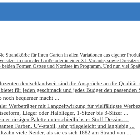
ie Strandkörbe für Ihren Garten in allen Variationen aus eigener Produk
Zweisitzer in normaler Größe oder in einer XL Variante, sowie Dreisitz
h die beiden Formen Ostsee und Nordsee im Programm. Und nun viel Spa
duzenten deutschlandweit sind die Ansprüche an die Qualität 
 bietet für jeden geschmack und jedes Budget den passenden 
b noch bequemer macht ...
aler Werbeträger mit Langzeitwirkung für vielfältigste Werb
seeform, Lieger oder Halblieger, 1-Sitzer bis 3-Sitzer ...
er riesigen Palette unterschiedlichster Stoff-Dessins ...
santen Farben. UV-stabil, sehr pflegeleicht und langlebig ...
tzahn viele Neider, als sie es sich 1882 am Strand von ...