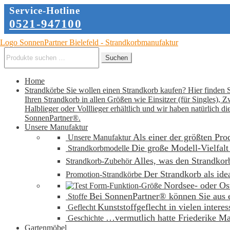
Service-Hotline
0521-947100
Zur
Zum
Navigation
Inhalt
Suche
Suchen
springen
springen
nach:
Home
Strandkörbe
Sie wollen einen Strandkorb kaufen? Hier finden S
Ihren Strandkorb in allen Größen wie Einsitzer (für Singles), 
Halblieger oder Volllieger erhältlich und wir haben natürlic
SonnenPartner®.
Unsere Manufaktur
Als einer der größten Pro
Unsere Manufaktur
Die große Modell-Vielfalt
Strandkorbmodelle
Alles, was den Strandkor
Strandkorb-Zubehör
Der Strandkorb als ide
Promotion-Strandkörbe
Nordsee- oder Ost
Form-Funktion-Größe
Bei SonnenPartner® können Sie aus ein
Stoffe
Kunststoffgeflecht in vielen interes
Geflecht
…vermutlich hatte Friederike Mal
Geschichte
Gartenmöbel