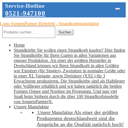
Service-Hotline
0521-947100
Zur
Zum
Navigation
Inhalt
Suche
Suchen
springen
springen
nach:
Home
Strandkörbe
Sie wollen einen Strandkorb kaufen? Hier finden
Sie Strandkörbe für Ihren Garten in allen Variationen aus
eigener Produktion. Als einer der größten Hersteller in
Deutschland können wir Ihren Strandkorb in allen Größen
wie Einsitzer (für Singles), Zweisitzer in normaler Größe oder
in einer XL Variante, sowie Dreisitzer (XXL) für 3
Erwachsene produzieren. Die Strandkörbe sind als Halblieger
oder Volllieger erhältlich und wir haben natürlich die beiden
Formen Ostsee und Nordsee im Programm. Und nun viel
Spaß beim Stöbern durch die über 100 Strandkorbmodelle
von SonnenPartner®.
Unsere Manufaktur
Als einer der größten
Unsere Manufaktur
Produzenten deutschlandweit sind die
Ansprüche an die Qualität natürlich hoch!