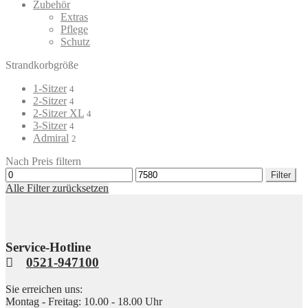
Zubehör
Extras
Pflege
Schutz
Strandkorbgröße
1-Sitzer
4
2-Sitzer
4
2-Sitzer XL
4
3-Sitzer
4
Admiral
2
Nach Preis filtern
Min.
Max.
Filter
Preis
Preis
Alle Filter zurücksetzen
Service-Hotline
0521-947100
Sie erreichen uns:
Montag - Freitag: 10.00 - 18.00 Uhr