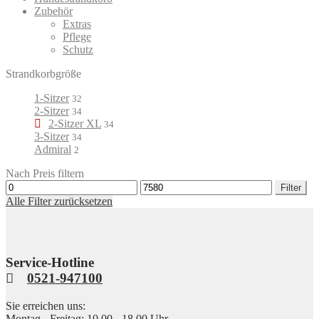
Zubehör
Extras
Pflege
Schutz
Strandkorbgröße
1-Sitzer
32
2-Sitzer
34
2-Sitzer XL
34
3-Sitzer
34
Admiral
2
Nach Preis filtern
Min.
Max.
Filter
Preis
Preis
Alle Filter zurücksetzen
Service-Hotline
0521-947100
Sie erreichen uns:
Montag - Freitag: 10.00 - 18.00 Uhr