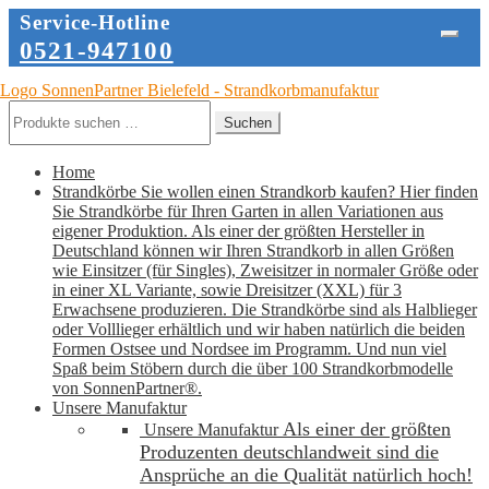
Service-Hotline
0521-947100
Zur
Zum
Navigation
Inhalt
Suche
Suchen
springen
springen
nach:
Home
Strandkörbe
Sie wollen einen Strandkorb kaufen? Hier finden
Sie Strandkörbe für Ihren Garten in allen Variationen aus
eigener Produktion. Als einer der größten Hersteller in
Deutschland können wir Ihren Strandkorb in allen Größen
wie Einsitzer (für Singles), Zweisitzer in normaler Größe oder
in einer XL Variante, sowie Dreisitzer (XXL) für 3
Erwachsene produzieren. Die Strandkörbe sind als Halblieger
oder Volllieger erhältlich und wir haben natürlich die beiden
Formen Ostsee und Nordsee im Programm. Und nun viel
Spaß beim Stöbern durch die über 100 Strandkorbmodelle
von SonnenPartner®.
Unsere Manufaktur
Als einer der größten
Unsere Manufaktur
Produzenten deutschlandweit sind die
Ansprüche an die Qualität natürlich hoch!