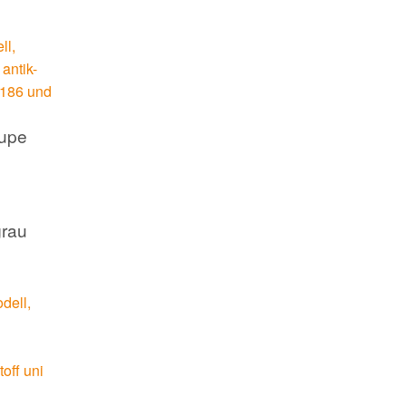
aupe
grau