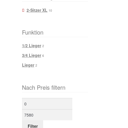
2-Sitzer XL
10
Funktion
1/2 Lieger
2
3/4 Lieger
6
Lieger
2
Nach Preis filtern
Min.
Max.
Preis
Preis
Filter