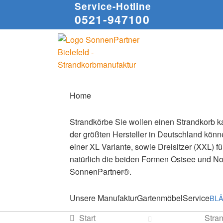
Service-Hotline
0521-947100
Zur
Zum
Navigation
Inhalt
springen
springen
Home
Strandkörbe
Sie wollen einen Strandkorb ka
der größten Hersteller in Deutschland könne
einer XL Variante, sowie Dreisitzer (XXL) f
natürlich die beiden Formen Ostsee und N
SonnenPartner®.
Unsere Manufaktur
Gartenmöbel
Service
BL
Start
Stra