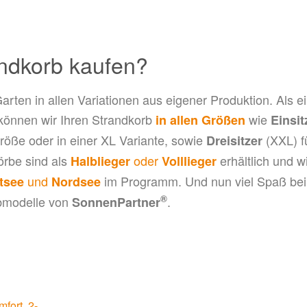
andkorb kaufen?
arten in allen Variationen aus eigener Produktion. Als e
 können wir Ihren Strandkorb
wie
in allen Größen
Einsit
röße oder in einer XL Variante, sowie
(XXL) f
Dreisitzer
örbe sind als
oder
erhältlich und w
Halblieger
Volllieger
und
im Programm. Und nun viel Spaß be
tsee
Nordsee
®
rbmodelle von
.
SonnenPartner