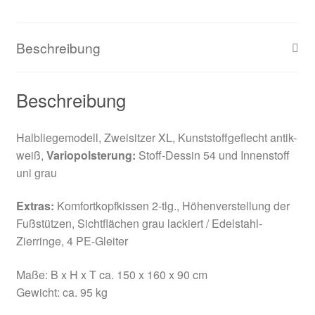
Beschreibung
Beschreibung
Halbliegemodell, Zweisitzer XL, Kunststoffgeflecht antik-
weiß,
Variopolsterung:
Stoff-Dessin 54 und Innenstoff
uni grau
Extras:
Komfortkopfkissen 2-tlg., Höhenverstellung der
Fußstützen, Sichtflächen grau lackiert / Edelstahl-
Zierringe, 4 PE-Gleiter
Maße: B x H x T ca. 150 x 160 x 90 cm
Gewicht: ca. 95 kg