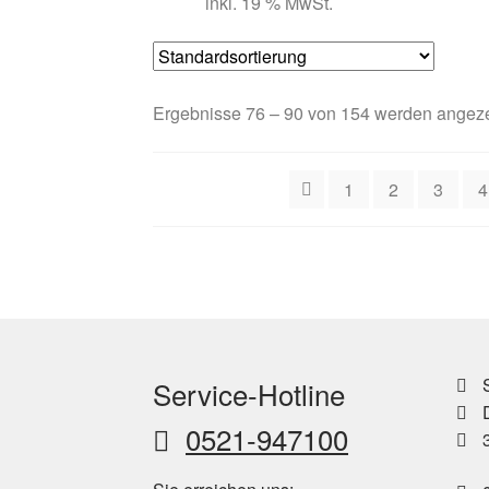
inkl. 19 % MwSt.
Ergebnisse 76 – 90 von 154 werden angeze
1
2
3
4
S
Service-Hotline
D
0521-947100
3