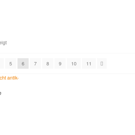
igt
5
6
7
8
9
10
11
e