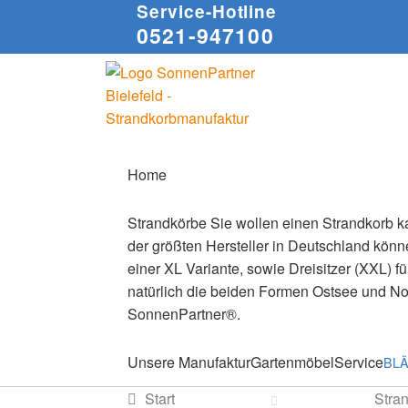
Service-Hotline
0521-947100
Zur
Zum
Navigation
Inhalt
springen
springen
Home
Strandkörbe
Sie wollen einen Strandkorb ka
der größten Hersteller in Deutschland könne
einer XL Variante, sowie Dreisitzer (XXL) f
natürlich die beiden Formen Ostsee und N
SonnenPartner®.
Unsere Manufaktur
Gartenmöbel
Service
BL
Start
Stra