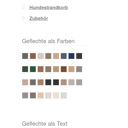
Hundestrandkorb
Zubehör
Geflechte als Farben
anthrazit
antik-braun
antik-weiß
basalt-grau
beige
blau
blau mit weißen Nadelstrei
cappuccino
grün
grün mit beigen Nadelstreifen
marone
mix-brown
natura-antik
natura-braun
Naturoptik
onix
Rundgeflecht in Hyazinthoptik
Rundgeflecht in Rattanoptik cappuccino
Rundgeflecht in Rattanoptik natur
schwarz
schwarz mit weißen Nadelstreifen
Seegrasoptik
silber
stone-grey
taupe
vintage-braun
vintage-oak
weiß
white-coral
white-washed
Geflechte als Text