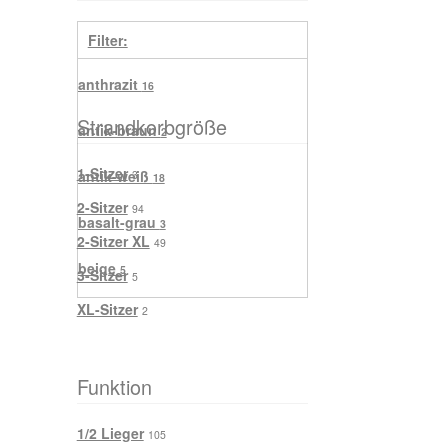
Filter:
anthrazit
16
Strandkorbgröße
antik-braun
2
1-Sitzer
antik-weiß
3
18
2-Sitzer
94
basalt-grau
3
2-Sitzer XL
49
beige
5
3-Sitzer
5
XL-Sitzer
2
blau
3
blau mit weißen Nadelstreifen
2
Funktion
cappuccino
9
1/2 Lieger
105