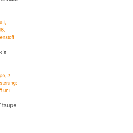
kis
/ taupe