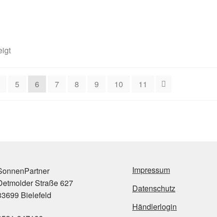
igt
5
6
7
8
9
10
11
Impressum
onnenPartner
etmolder Straße 627
Datenschutz
3699 Bielefeld
Händlerlogin