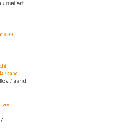
au meliert
ida / sand
27