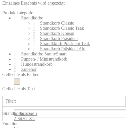
Einzelnes Ergebnis wird angezeigt
Produktkategorie
Strandkörbe
Strandkorb Classic
Strandkorb Classic Teak
Strandkorb Konsul
Strandkorb Präsident
Strandkkorb Präsident Teak
Strandkorb Präsident Alu
Strandkörbe SunnySmart
Puppen- / Ministrandkorb
Hundestrandkorb
Zubehör
Geflechte als Farben
white-coral
Geflechte als Text
Filter:
Strandkorbgröße
white-coral
1
2-Sitzer XL
1
Funktion