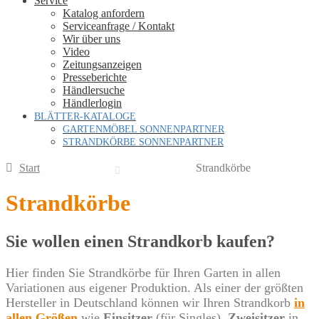
Service
Katalog anfordern
Serviceanfrage / Kontakt
Wir über uns
Video
Zeitungsanzeigen
Presseberichte
Händlersuche
Händlerlogin
BLÄTTER-KATALOGE
GARTENMÖBEL SONNENPARTNER
STRANDKÖRBE SONNENPARTNER
Start
Strandkörbe
Strandkörbe
Sie wollen einen Strandkorb kaufen?
Hier finden Sie Strandkörbe für Ihren Garten in allen
Variationen aus eigener Produktion. Als einer der größten
Hersteller in Deutschland können wir Ihren Strandkorb
in
allen Größen
wie
Einsitzer
(für Singles),
Zweisitzer
in