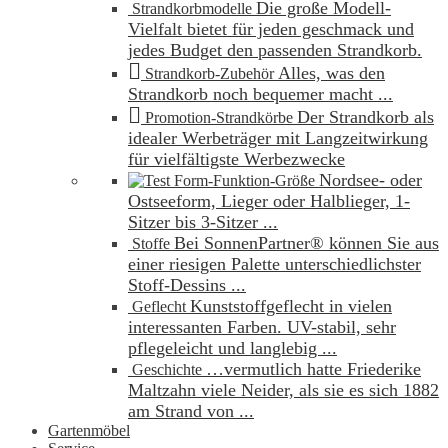
Die große Modell-
Strandkorbmodelle
Vielfalt bietet für jeden geschmack und
jedes Budget den passenden Strandkorb.
Alles, was den
Strandkorb-Zubehör
Strandkorb noch bequemer macht ...
Der Strandkorb als
Promotion-Strandkörbe
idealer Werbeträger mit Langzeitwirkung
für vielfältigste Werbezwecke
Nordsee- oder
Form-Funktion-Größe
Ostseeform, Lieger oder Halblieger, 1-
Sitzer bis 3-Sitzer ...
Bei SonnenPartner® können Sie aus
Stoffe
einer riesigen Palette unterschiedlichster
Stoff-Dessins ...
Kunststoffgeflecht in vielen
Geflecht
interessanten Farben. UV-stabil, sehr
pflegeleicht und langlebig ...
…vermutlich hatte Friederike
Geschichte
Maltzahn viele Neider, als sie es sich 1882
am Strand von ...
Gartenmöbel