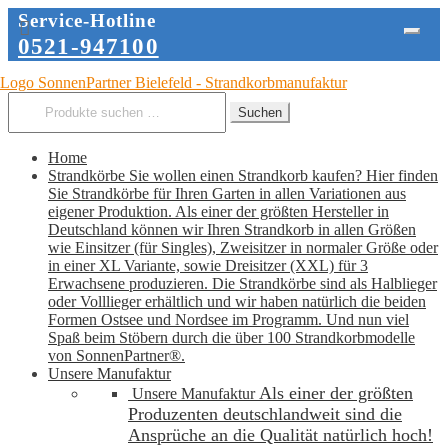
Service-Hotline
0521-947100
Zur
Zum
Navigation
Inhalt
Suche
Suchen
springen
springen
nach:
Home
Strandkörbe
Sie wollen einen Strandkorb kaufen? Hier finden
Sie Strandkörbe für Ihren Garten in allen Variationen aus
eigener Produktion. Als einer der größten Hersteller in
Deutschland können wir Ihren Strandkorb in allen Größen
wie Einsitzer (für Singles), Zweisitzer in normaler Größe oder
in einer XL Variante, sowie Dreisitzer (XXL) für 3
Erwachsene produzieren. Die Strandkörbe sind als Halblieger
oder Volllieger erhältlich und wir haben natürlich die beiden
Formen Ostsee und Nordsee im Programm. Und nun viel
Spaß beim Stöbern durch die über 100 Strandkorbmodelle
von SonnenPartner®.
Unsere Manufaktur
Als einer der größten
Unsere Manufaktur
Produzenten deutschlandweit sind die
Ansprüche an die Qualität natürlich hoch!