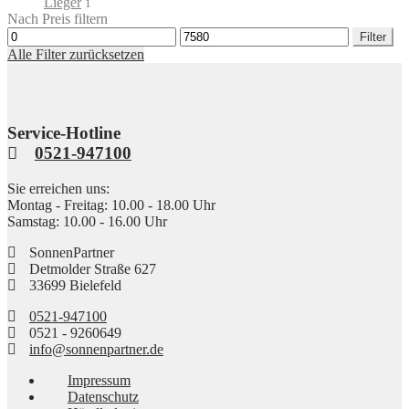
Lieger
1
Nach Preis filtern
Min.
Max.
Filter
Preis
Preis
Alle Filter zurücksetzen
Service-Hotline
0521-947100
Sie erreichen uns:
Montag - Freitag: 10.00 - 18.00 Uhr
Samstag: 10.00 - 16.00 Uhr
SonnenPartner
Detmolder Straße 627
33699 Bielefeld
0521-947100
0521 - 9260649
info@sonnenpartner.de
Impressum
Datenschutz