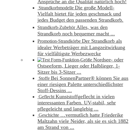
Ansprüche an die Qualität natürlich hoch!
Die große Modell-
Strandkorbmodelle
Vielfalt bietet für jeden geschmack und
jedes Budget den passenden Strandkorb.
Alles, was den
Strandkorb-Zubehör
Strandkorb noch bequemer macht ...
Der Strandkorb als
Promotion-Strandkörbe
idealer Werbeträger mit Langzeitwirkung
für vielfältigste Werbezwecke
Nordsee- oder
Form-Funktion-Größe
Ostseeform, Lieger oder Halblieger, 1-
Sitzer bis 3-Sitzer ...
Bei SonnenPartner® können Sie aus
Stoffe
einer riesigen Palette unterschiedlichster
Stoff-Dessins ...
Kunststoffgeflecht in vielen
Geflecht
interessanten Farben. UV-stabil, sehr
pflegeleicht und langlebig ...
…vermutlich hatte Friederike
Geschichte
Maltzahn viele Neider, als sie es sich 1882
am Strand von ...