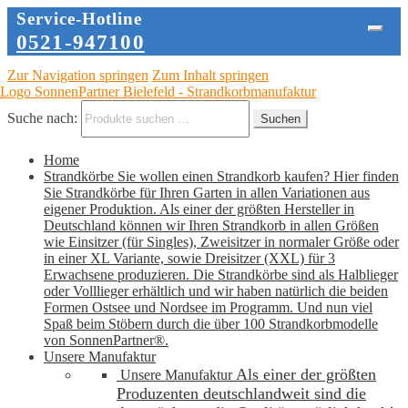
Service-Hotline
0521-947100
Zur Navigation springen
Zum Inhalt springen
Suche nach:
Suchen
Home
Strandkörbe
Sie wollen einen Strandkorb kaufen? Hier finden
Sie Strandkörbe für Ihren Garten in allen Variationen aus
eigener Produktion. Als einer der größten Hersteller in
Deutschland können wir Ihren Strandkorb in allen Größen
wie Einsitzer (für Singles), Zweisitzer in normaler Größe oder
in einer XL Variante, sowie Dreisitzer (XXL) für 3
Erwachsene produzieren. Die Strandkörbe sind als Halblieger
oder Volllieger erhältlich und wir haben natürlich die beiden
Formen Ostsee und Nordsee im Programm. Und nun viel
Spaß beim Stöbern durch die über 100 Strandkorbmodelle
von SonnenPartner®.
Unsere Manufaktur
Als einer der größten
Unsere Manufaktur
Produzenten deutschlandweit sind die