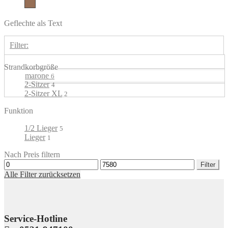
marone
Geflechte als Text
Filter:
Strandkorbgröße
marone
6
2-Sitzer
4
2-Sitzer XL
2
Funktion
1/2 Lieger
5
Lieger
1
Nach Preis filtern
Min.
Max.
Filter
Preis
Preis
Alle Filter zurücksetzen
Service-Hotline