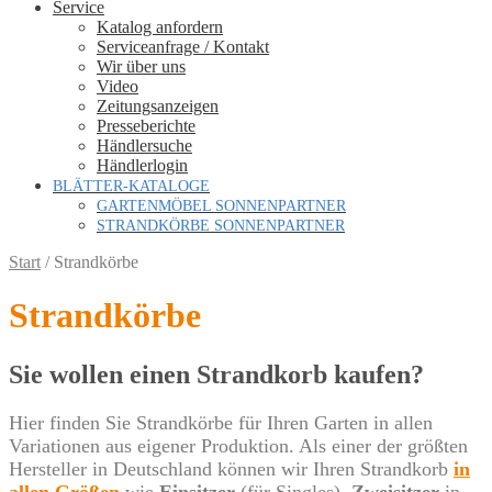
Service
Katalog anfordern
Serviceanfrage / Kontakt
Wir über uns
Video
Zeitungsanzeigen
Presseberichte
Händlersuche
Händlerlogin
BLÄTTER-KATALOGE
GARTENMÖBEL SONNENPARTNER
STRANDKÖRBE SONNENPARTNER
Start
/
Strandkörbe
Strandkörbe
Sie wollen einen Strandkorb kaufen?
Hier finden Sie Strandkörbe für Ihren Garten in allen
Variationen aus eigener Produktion. Als einer der größten
Hersteller in Deutschland können wir Ihren Strandkorb
in
allen Größen
wie
Einsitzer
(für Singles),
Zweisitzer
in