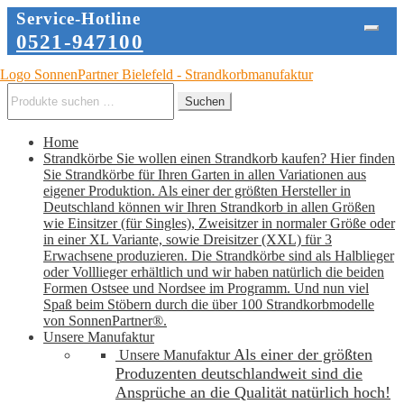
Service-Hotline
0521-947100
Zur
Zum
Navigation
Inhalt
Suche
Suchen
springen
springen
nach:
Home
Strandkörbe
Sie wollen einen Strandkorb kaufen? Hier finden
Sie Strandkörbe für Ihren Garten in allen Variationen aus
eigener Produktion. Als einer der größten Hersteller in
Deutschland können wir Ihren Strandkorb in allen Größen
wie Einsitzer (für Singles), Zweisitzer in normaler Größe oder
in einer XL Variante, sowie Dreisitzer (XXL) für 3
Erwachsene produzieren. Die Strandkörbe sind als Halblieger
oder Volllieger erhältlich und wir haben natürlich die beiden
Formen Ostsee und Nordsee im Programm. Und nun viel
Spaß beim Stöbern durch die über 100 Strandkorbmodelle
von SonnenPartner®.
Unsere Manufaktur
Als einer der größten
Unsere Manufaktur
Produzenten deutschlandweit sind die
Ansprüche an die Qualität natürlich hoch!