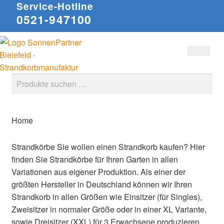
Service-Hotline
0521-947100
Zur
Zum
Suchen
Navigation
Inhalt
springen
springen
Suche
nach:
Home
Strandkörbe
Sie wollen einen Strandkorb kaufen? Hier
finden Sie Strandkörbe für Ihren Garten in allen
Variationen aus eigener Produktion. Als einer der
größten Hersteller in Deutschland können wir Ihren
Strandkorb in allen Größen wie Einsitzer (für Singles),
Zweisitzer in normaler Größe oder in einer XL Variante,
sowie Dreisitzer (XXL) für 3 Erwachsene produzieren.