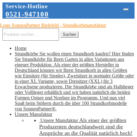
Service-Hotline
0521-947100
Zur
Zum
Navigation
Inhalt
Suche
Suchen
springen
springen
nach:
Home
Strandkörbe
Sie wollen einen Strandkorb kaufen? Hier finden
Sie Strandkörbe für Ihren Garten in allen Variationen aus
eigener Produktion. Als einer der größten Hersteller in
Deutschland können wir Ihren Strandkorb in allen Größen
wie Einsitzer (für Singles), Zweisitzer in normaler Größe oder
in einer XL Variante, sowie Dreisitzer (XXL) für 3
Erwachsene produzieren. Die Strandkörbe sind als Halblieger
oder Volllieger erhältlich und wir haben natürlich die beiden
Formen Ostsee und Nordsee im Programm. Und nun viel
Spaß beim Stöbern durch die über 100 Strandkorbmodelle
von SonnenPartner®.
Unsere Manufaktur
Als einer der größten
Unsere Manufaktur
Produzenten deutschlandweit sind die
Ansprüche an die Qualität natürlich hoch!