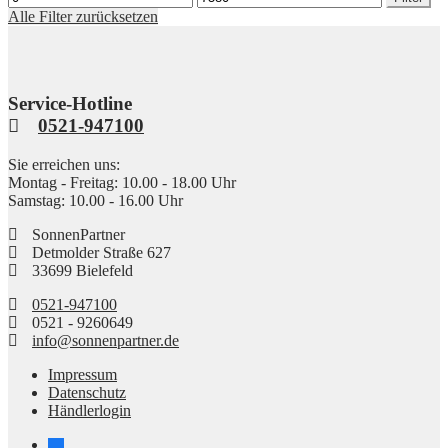
Preis
Preis
Alle Filter zurücksetzen
Service-Hotline
0521-947100
Sie erreichen uns:
Montag - Freitag: 10.00 - 18.00 Uhr
Samstag: 10.00 - 16.00 Uhr
SonnenPartner
Detmolder Straße 627
33699 Bielefeld
0521-947100
0521 - 9260649
info@sonnenpartner.de
Impressum
Datenschutz
Händlerlogin
facebook