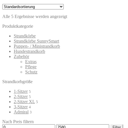
Alle 5 Ergebnisse werden angezeigt
Produktkategorie
Strandkörbe
Strandkörbe SunnySmart
Puppen- / Ministrandkorb
Hundestrandkorb
Zubehör
Extras
Pflege
Schutz
Strandkorbgröße
1-Sitzer
5
2-Sitzer
5
2-Sitzer XL
5
3-Sitzer
4
Admiral
3
Nach Preis filtern
Min.
Max.
Filter