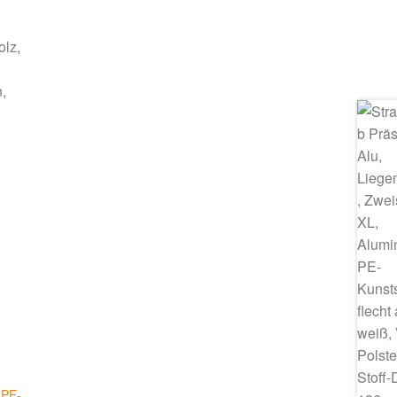
olz,
,