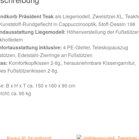
andkorb Präsident Teak
als Liegemodell, Zweisitzer-XL, Teakh
unststoff-Rundgeflecht in Cappuccinooptik, Stoff-Dessin 198
ndausstattung Liegemodell:
Höhenverstellung der Fußstützen
kholfedern
fortausstattung inklusive:
4 PE-Gleiter, Teleskopauszug
tützen, Edelstahl-Zierringe an Fußstützen
ras:
Komfortkopfkissen 2-tlg., herausnehmbare Kissengarnitur,
es Fußstützenkissen 2-tlg.
: B x H x T ca. 150 x 160 x 90 cm
cht: ca. 95 kg