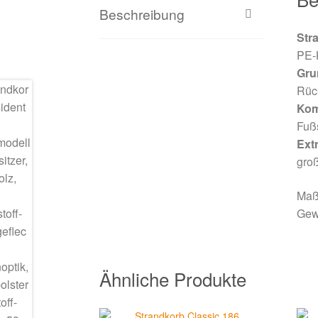
Beschreibung
Str
PE-K
Gru
Rüc
Kom
Fußs
Ext
groß
Maße
Gewi
Ähnliche Produkte