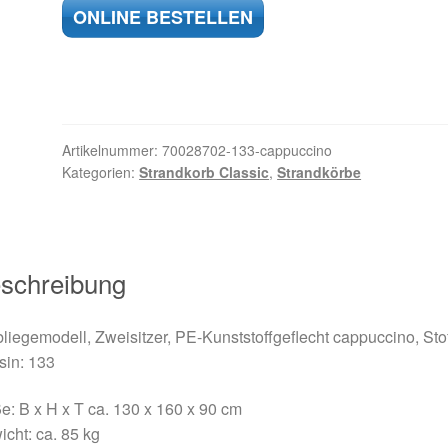
ONLINE BESTELLEN
Artikelnummer:
70028702-133-cappuccino
Kategorien:
Strandkorb Classic
,
Strandkörbe
schreibung
liegemodell, Zweisitzer, PE-Kunststoffgeflecht cappuccino, Stof
sin: 133
: B x H x T ca. 130 x 160 x 90 cm
cht: ca. 85 kg