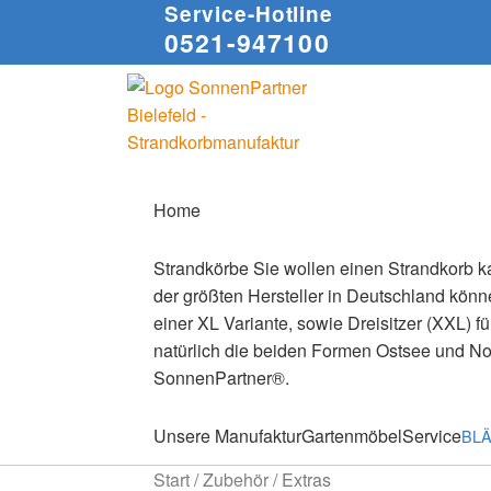
Service-Hotline
0521-947100
Zur
Zum
Navigation
Inhalt
springen
springen
Home
Strandkörbe
Sie wollen einen Strandkorb ka
der größten Hersteller in Deutschland könne
einer XL Variante, sowie Dreisitzer (XXL) f
natürlich die beiden Formen Ostsee und N
SonnenPartner®.
Unsere Manufaktur
Gartenmöbel
Service
BL
Start
/
Zubehör
/
Extras