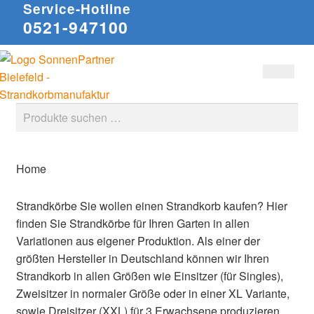
Service-Hotline
0521-947100
Zur
Zum
Suchen
Navigation
Inhalt
springen
springen
Suche
nach:
Home
Strandkörbe
Sie wollen einen Strandkorb kaufen? Hier
finden Sie Strandkörbe für Ihren Garten in allen
Variationen aus eigener Produktion. Als einer der
größten Hersteller in Deutschland können wir Ihren
Strandkorb in allen Größen wie Einsitzer (für Singles),
Zweisitzer in normaler Größe oder in einer XL Variante,
sowie Dreisitzer (XXL) für 3 Erwachsene produzieren.