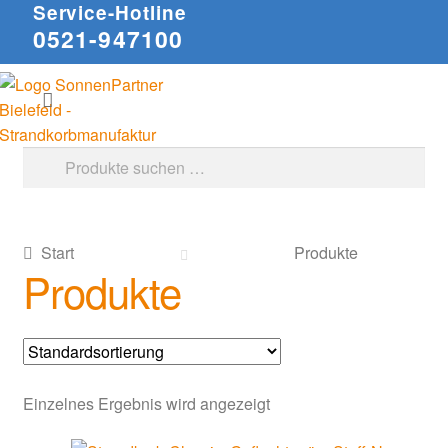
Service-Hotline
0521-947100
Zur
Zum
Suchen
Navigation
Inhalt
springen
springen
Suche
nach:
Start
Produkte
Produkte
Einzelnes Ergebnis wird angezeigt