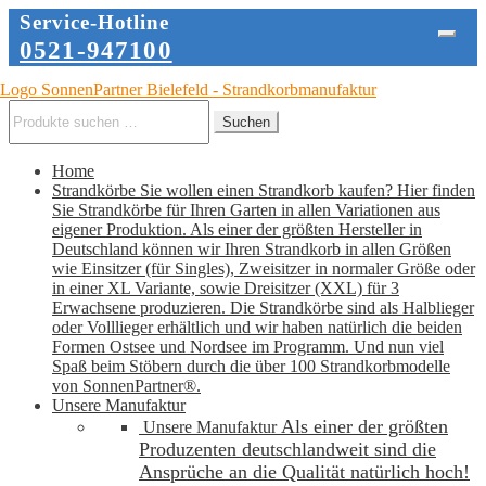
Service-Hotline
0521-947100
Zur
Zum
Navigation
Inhalt
Suche
Suchen
springen
springen
nach:
Home
Strandkörbe
Sie wollen einen Strandkorb kaufen? Hier finden
Sie Strandkörbe für Ihren Garten in allen Variationen aus
eigener Produktion. Als einer der größten Hersteller in
Deutschland können wir Ihren Strandkorb in allen Größen
wie Einsitzer (für Singles), Zweisitzer in normaler Größe oder
in einer XL Variante, sowie Dreisitzer (XXL) für 3
Erwachsene produzieren. Die Strandkörbe sind als Halblieger
oder Volllieger erhältlich und wir haben natürlich die beiden
Formen Ostsee und Nordsee im Programm. Und nun viel
Spaß beim Stöbern durch die über 100 Strandkorbmodelle
von SonnenPartner®.
Unsere Manufaktur
Als einer der größten
Unsere Manufaktur
Produzenten deutschlandweit sind die
Ansprüche an die Qualität natürlich hoch!