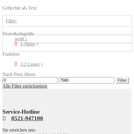
Geflechte als Text
Filter:
Strandkorbgröße
weiß
2
1-Sitzer
2
Funktion
1/2 Lieger
2
Nach Preis filtern
Min.
Max.
Filter
Preis
Preis
Alle Filter zurücksetzen
Service-Hotline
0521-947100
Sie erreichen uns: