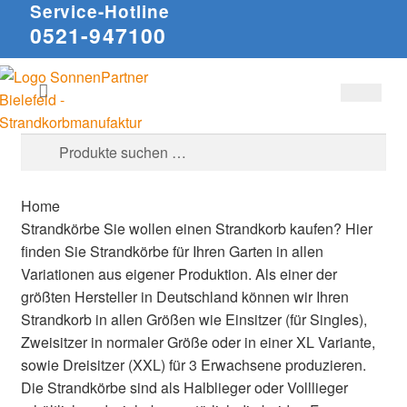
Service-Hotline
0521-947100
Zur
Zum
Suchen
Navigation
Inhalt
springen
springen
Suche
nach:
Home
Strandkörbe
Sie wollen einen Strandkorb kaufen? Hier
finden Sie Strandkörbe für Ihren Garten in allen
Variationen aus eigener Produktion. Als einer der
größten Hersteller in Deutschland können wir Ihren
Strandkorb in allen Größen wie Einsitzer (für Singles),
Zweisitzer in normaler Größe oder in einer XL Variante,
sowie Dreisitzer (XXL) für 3 Erwachsene produzieren.
Die Strandkörbe sind als Halblieger oder Volllieger