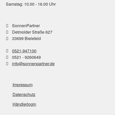
Samstag: 10.00 - 16.00 Uhr
vintage-braun
2
weiß
18
SonnenPartner
white-washed
Detmolder Straße 627
11
33699 Bielefeld
0521-947100
0521 - 9260649
info@sonnenpartner.de
Impressum
Datenschutz
Händlerlogin