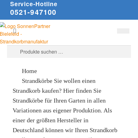
Service-Hotline
0521-947100
Zur
Zum
Suchen
Navigation
Inhalt
springen
springen
Suche
nach:
Home
Strandkörbe
Sie wollen einen
Strandkorb kaufen? Hier finden Sie
Strandkörbe für Ihren Garten in allen
Variationen aus eigener Produktion. Als
einer der größten Hersteller in
Deutschland können wir Ihren Strandkorb