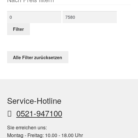
natura-antik
1
Min.
Max.
Naturoptik
Preis
Preis
3
Filter
onix
7
Rundgeflecht in Hyazinthoptik
2
Alle Filter zurücksetzen
Rundgeflecht in Rattanoptik cappuccino
2
schwarz
4
schwarz mit weißen Nadelstreifen
1
Service-Hotline
Seegrasoptik
2
0521-947100
silber
3
Sie erreichen uns:
taupe
4
Montag - Freitag: 10.00 - 18.00 Uhr