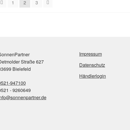
1
2
3
Impressum
onnenPartner
etmolder Straße 627
Datenschutz
3699 Bielefeld
Händlerlogin
0521-947100
521 - 9260649
info@sonnenpartner.de