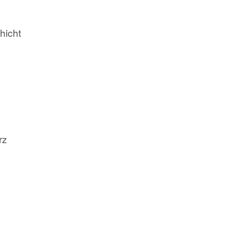
hicht
rz