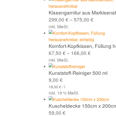
Kissengarnitur aus Markisens
299,00
€
–
575,00
€
inkl. MwSt.
Komfort-Kopfkissen, Füllung h
67,50
€
–
166,00
€
inkl. MwSt.
Kunststoff-Reiniger 500 ml
9,00
€
18,00
€
/
l
inkl. 19 % MwSt.
Kuscheldecke 150cm x 200c
59,00
€