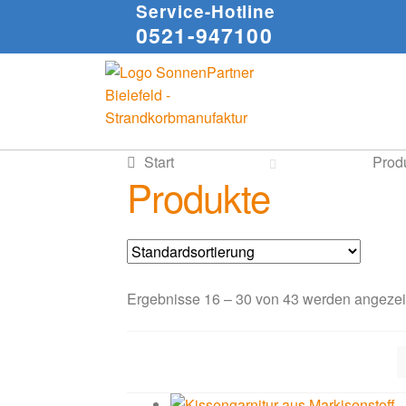
Service-Hotline
0521-947100
Zur
Zum
Navigation
Inhalt
springen
springen
Start
Prod
Produkte
Ergebnisse 16 – 30 von 43 werden angezei