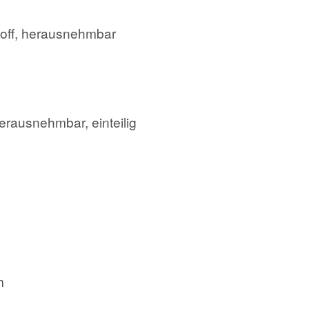
toff, herausnehmbar
erausnehmbar, einteilig
m