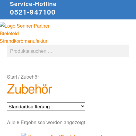
Service-Hotline
0521-947100
Zur
Zum
Suchen
Navigation
Inhalt
springen
springen
Suche
nach:
Start
/
Zubehör
Zubehör
Alle 6 Ergebnisse werden angezeigt