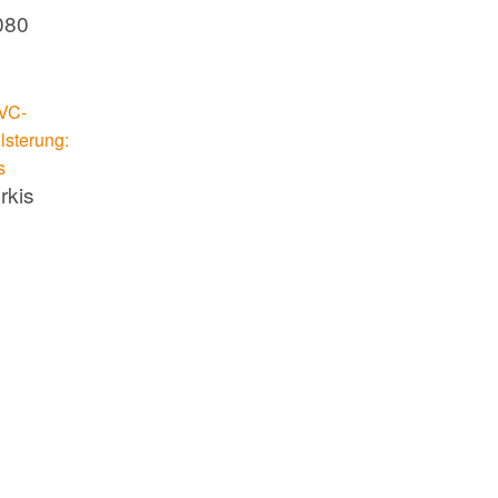
080
rkis