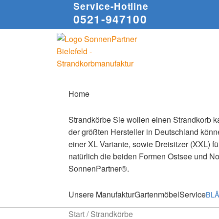
Service-Hotline
0521-947100
Zur
Zum
Navigation
Inhalt
springen
springen
Home
Strandkörbe
Sie wollen einen Strandkorb ka
der größten Hersteller in Deutschland könne
einer XL Variante, sowie Dreisitzer (XXL) f
natürlich die beiden Formen Ostsee und N
SonnenPartner®.
Unsere Manufaktur
Gartenmöbel
Service
BL
Start
/
Strandkörbe