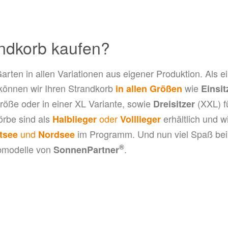
andkorb kaufen?
arten in allen Variationen aus eigener Produktion. Als e
 können wir Ihren Strandkorb
wie
in allen Größen
Einsit
röße oder in einer XL Variante, sowie
(XXL) f
Dreisitzer
örbe sind als
oder
erhältlich und w
Halblieger
Volllieger
und
im Programm. Und nun viel Spaß be
tsee
Nordsee
®
rbmodelle von
.
SonnenPartner