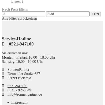
Lieger
1
Nach Preis filtern
Min.
Max.
Filter
Preis
Preis
Alle Filter zurücksetzen
Service-Hotline
0521-947100
Sie erreichen uns:
Montag - Freitag: 10.00 - 18.00 Uhr
Samstag: 10.00 - 16.00 Uhr
SonnenPartner
Detmolder Straße 627
33699 Bielefeld
0521-947100
0521 - 9260649
info@sonnenpartner.de
Impressum