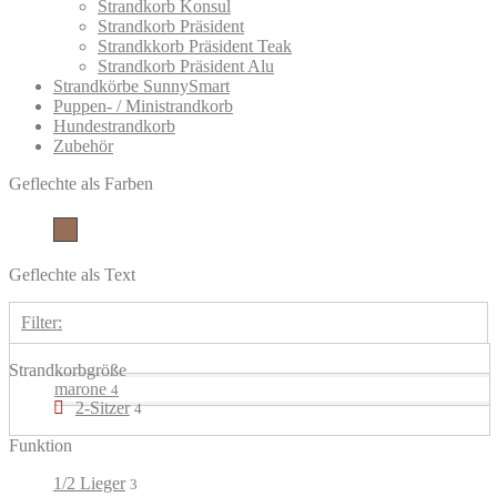
Strandkorb Konsul
Strandkorb Präsident
Strandkkorb Präsident Teak
Strandkorb Präsident Alu
Strandkörbe SunnySmart
Puppen- / Ministrandkorb
Hundestrandkorb
Zubehör
Geflechte als Farben
marone
Geflechte als Text
Filter:
Strandkorbgröße
marone
4
2-Sitzer
4
Funktion
1/2 Lieger
3