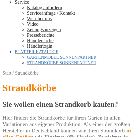
Service
Katalog anfordern
Serviceanfrage / Kontakt
Wir über uns
Video
Zeitungsanzeigen
Presseberichte
Händlersuche
Händlerlogin
BLÄTTER-KATALOGE
GARTENMÖBEL SONNENPARTNER
STRANDKÖRBE SONNENPARTNER
Start
/
Strandkörbe
Strandkörbe
Sie wollen einen Strandkorb kaufen?
Hier finden Sie Strandkörbe für Ihren Garten in allen
Variationen aus eigener Produktion. Als einer der größten
Hersteller in Deutschland können wir Ihren Strandkorb
in
allen Größen
wie
Einsitzer
(für Singles),
Zweisitzer
in