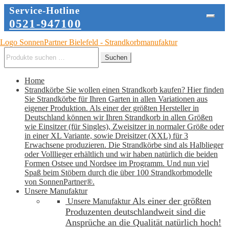
Service-Hotline
0521-947100
Zur
Zum
Navigation
Inhalt
Suche
Suchen
springen
springen
nach:
Home
Strandkörbe
Sie wollen einen Strandkorb kaufen? Hier finden
Sie Strandkörbe für Ihren Garten in allen Variationen aus
eigener Produktion. Als einer der größten Hersteller in
Deutschland können wir Ihren Strandkorb in allen Größen
wie Einsitzer (für Singles), Zweisitzer in normaler Größe oder
in einer XL Variante, sowie Dreisitzer (XXL) für 3
Erwachsene produzieren. Die Strandkörbe sind als Halblieger
oder Volllieger erhältlich und wir haben natürlich die beiden
Formen Ostsee und Nordsee im Programm. Und nun viel
Spaß beim Stöbern durch die über 100 Strandkorbmodelle
von SonnenPartner®.
Unsere Manufaktur
Als einer der größten
Unsere Manufaktur
Produzenten deutschlandweit sind die
Ansprüche an die Qualität natürlich hoch!