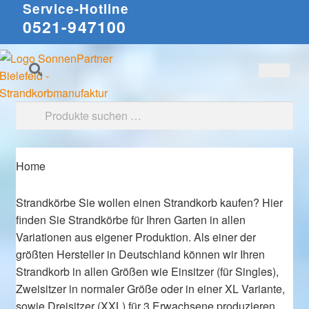
Service-Hotline
0521-947100
Zur
Zum
Suchen
Navigation
Inhalt
springen
springen
Suche
nach:
Home
Strandkörbe
Sie wollen einen Strandkorb kaufen? Hier
finden Sie Strandkörbe für Ihren Garten in allen
Variationen aus eigener Produktion. Als einer der
größten Hersteller in Deutschland können wir Ihren
Strandkorb in allen Größen wie Einsitzer (für Singles),
Zweisitzer in normaler Größe oder in einer XL Variante,
sowie Dreisitzer (XXL) für 3 Erwachsene produzieren.