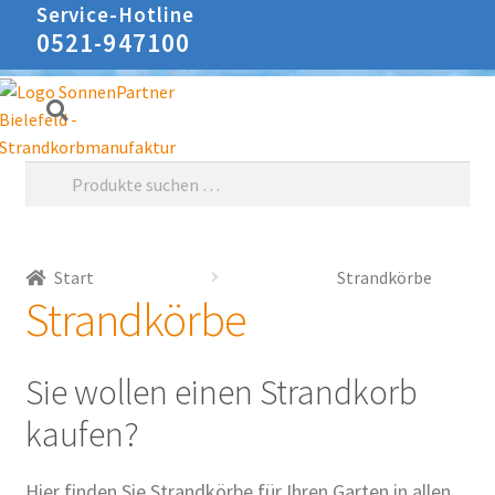
Service-Hotline
0521-947100
Zur
Zum
Suchen
Navigation
Inhalt
springen
springen
Suche
nach:
Start
Strandkörbe
Strandkörbe
Sie wollen einen Strandkorb
kaufen?
Hier finden Sie Strandkörbe für Ihren Garten in allen