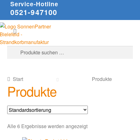
Service-Hotline
0521-947100
Zur
Zum
Suchen
Navigation
Inhalt
springen
springen
Suche
nach:
Start
Produkte
Produkte
Alle 6 Ergebnisse werden angezeigt