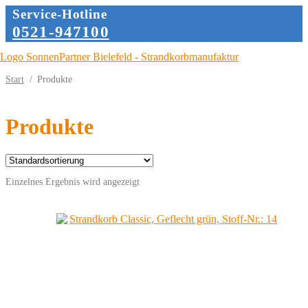
Service-Hotline
0521-947100
Zur
Zum
Navigation
Inhalt
Start
/
Produkte
springen
springen
Produkte
Einzelnes Ergebnis wird angezeigt