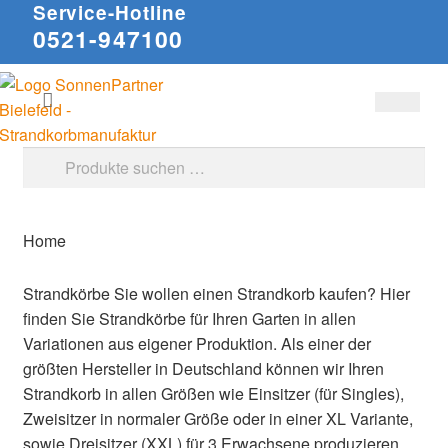
Service-Hotline
0521-947100
Zur
Zum
Suchen
Navigation
Inhalt
springen
springen
Suche
nach:
Home
Strandkörbe
Sie wollen einen Strandkorb kaufen? Hier
finden Sie Strandkörbe für Ihren Garten in allen
Variationen aus eigener Produktion. Als einer der
größten Hersteller in Deutschland können wir Ihren
Strandkorb in allen Größen wie Einsitzer (für Singles),
Zweisitzer in normaler Größe oder in einer XL Variante,
sowie Dreisitzer (XXL) für 3 Erwachsene produzieren.