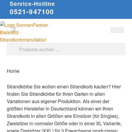
Service-Hotline
0521-947100
Zur
Zum
Suchen
Navigation
Inhalt
springen
springen
Suche
nach:
Home
Strandkörbe
Sie wollen einen Strandkorb kaufen? Hier
finden Sie Strandkörbe für Ihren Garten in allen
Variationen aus eigener Produktion. Als einer der
größten Hersteller in Deutschland können wir Ihren
Strandkorb in allen Größen wie Einsitzer (für Singles),
Zweisitzer in normaler Größe oder in einer XL Variante,
sowie Dreisitzer (XXL) für 3 Erwachsene produzieren.