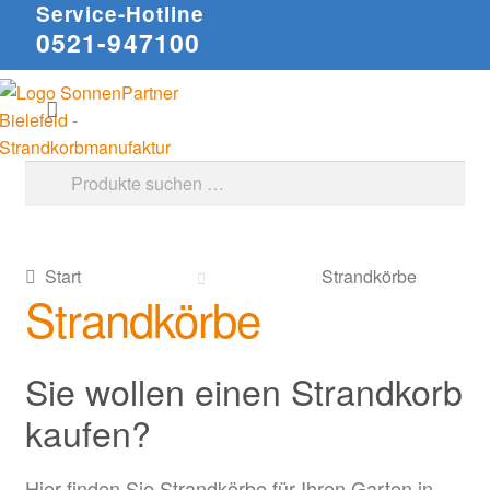
Service-Hotline
0521-947100
Zur
Zum
Suchen
Navigation
Inhalt
springen
springen
Suche
nach:
Start
Strandkörbe
Strandkörbe
Sie wollen einen Strandkorb
kaufen?
Hier finden Sie Strandkörbe für Ihren Garten in